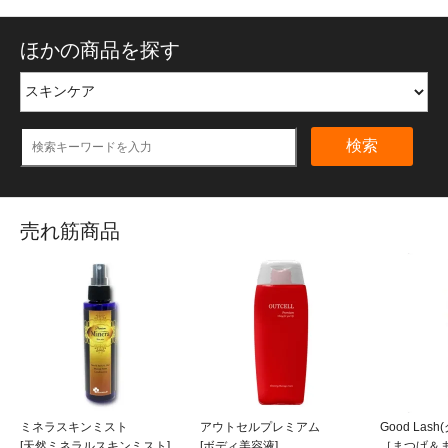
ほかの商品を探す
検索
売れ筋商品
ミネラスキンミスト
アウトセルプレミアム
Good Las
[天然ミネラルスキンミスト]
[ボディ美容液]
［まつげ＆