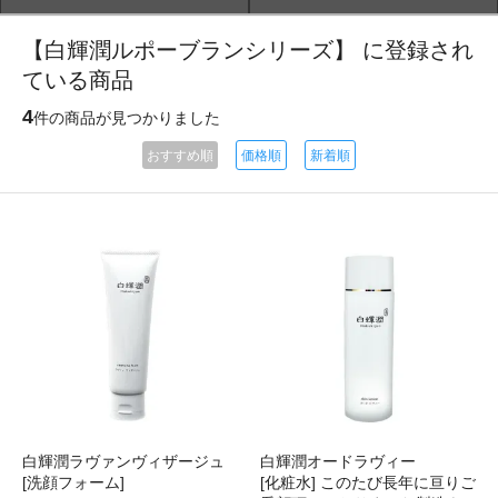
【白輝潤ルポーブランシリーズ】 に登録され
ている商品
4
件の商品が見つかりました
おすすめ順
価格順
新着順
白輝潤ラヴァンヴィザージュ
白輝潤オードラヴィー
[洗顔フォーム]
[化粧水] このたび長年に亘りご