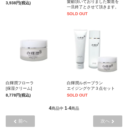
愛顧頂いておりました製造を
3,938円(税込)
一旦終了とさせて頂きます。
SOLD OUT
白輝潤フローラ
白輝潤ルポーブラン
[保湿クリーム]
エイジングケア３点セット
8,778円(税込)
SOLD OUT
4
1
4
商品中
-
商品
前へ
次へ