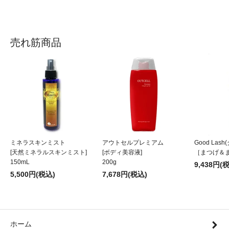
売れ筋商品
ミネラスキンミスト
アウトセルプレミアム
Good Las
[天然ミネラルスキンミスト]
[ボディ美容液]
［まつげ＆
150mL
200g
9,438円(
5,500円(税込)
7,678円(税込)
ホーム