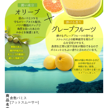
商
倉敷パミス
品
[フットスムーサー]
名