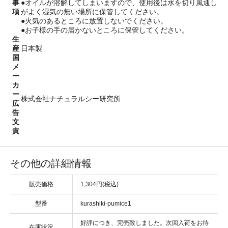
事
●オイルが溶解してしまいますので、使用後は水を切り風通し
項
がよく湿気の無い場所に保管してください。
●火気のあるところに放置しないでください。
●お子様の手の届かないところに保管してください。
生
産
日本製
国
メ
ー
カ
ー
株式会社ナチュラルシー研究所
広
告
文
責
その他の詳細情報
販売価格
1,304円(税込)
型番
kurashiki-pumice1
好評につき、完売致しました。次回入荷をお待
在庫状況