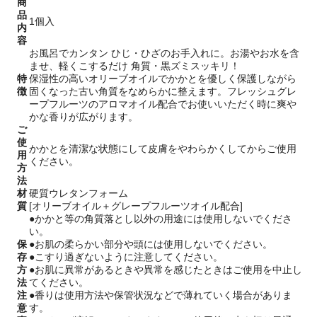
商
品
1個入
内
容
お風呂でカンタン ひじ・ひざのお手入れに。お湯やお水を含
ませ、軽くこするだけ 角質・黒ズミスッキリ！
特
保湿性の高いオリーブオイルでかかとを優しく保護しながら
徴
固くなった古い角質をなめらかに整えます。フレッシュグレ
ープフルーツのアロマオイル配合でお使いいただく時に爽や
かな香りが広がります。
ご
使
かかとを清潔な状態にして皮膚をやわらかくしてからご使用
用
ください。
方
法
材
硬質ウレタンフォーム
質
[オリーブオイル＋グレープフルーツオイル配合]
●かかと等の角質落とし以外の用途には使用しないでくださ
い。
保
●お肌の柔らかい部分や頭には使用しないでください。
存
●こすり過ぎないように注意してください。
方
●お肌に異常があるときや異常を感じたときはご使用を中止し
法
てください。
注
●香りは使用方法や保管状況などで薄れていく場合がありま
意
す。